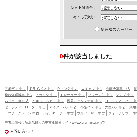
Nox.PM適合：
キャブ形状：
変速機スムーサー
0
件が該当しました
平ボディ 中古
ドライバン 中古
ウィング 中古
Ｗキャブ 中古
冷蔵冷凍車 中古
保
粉粒体運搬車 中古
トラクタ 中古
トレーラー 中古
クレーン付 中古
ダンプ 中古
パッカー車 中古
バキュームカー 中古
脱着式コンテナ車 中古
ロードスィーパー 中
セーフティーローダー 中古
マイクロバス 中古
小型バス 中古
大型バス 中古
乗用
ラフタークレーン 中古
ホイルローダー 中古
ブルドーザー 中古
フォークリフト 中
中古車
情報は新潟県最大の中古車情報サイトwww.kurumaru.comで
お問い合わせ