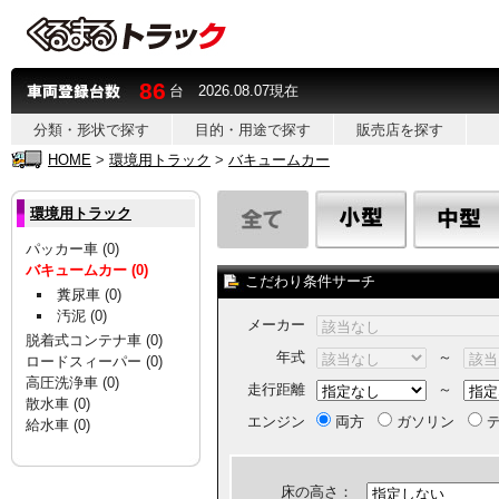
86
台 2026.08.07現在
分類・形状で探す
目的・用途で探す
販売店を探す
HOME
>
環境用トラック
>
バキュームカー
環境用トラック
パッカー車 (0)
バキュームカー (0)
こだわり条件サーチ
糞尿車 (0)
汚泥 (0)
メーカー
脱着式コンテナ車 (0)
年式
～
ロードスィーパー (0)
高圧洗浄車 (0)
走行距離
～
散水車 (0)
エンジン
両方
ガソリン
デ
給水車 (0)
床の高さ：