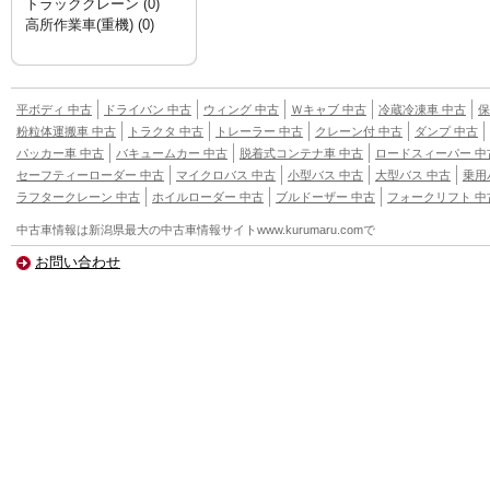
トラッククレーン (0)
高所作業車(重機) (0)
平ボディ 中古
ドライバン 中古
ウィング 中古
Ｗキャブ 中古
冷蔵冷凍車 中古
保
粉粒体運搬車 中古
トラクタ 中古
トレーラー 中古
クレーン付 中古
ダンプ 中古
パッカー車 中古
バキュームカー 中古
脱着式コンテナ車 中古
ロードスィーパー 中
セーフティーローダー 中古
マイクロバス 中古
小型バス 中古
大型バス 中古
乗用
ラフタークレーン 中古
ホイルローダー 中古
ブルドーザー 中古
フォークリフト 中
中古車
情報は新潟県最大の中古車情報サイトwww.kurumaru.comで
お問い合わせ