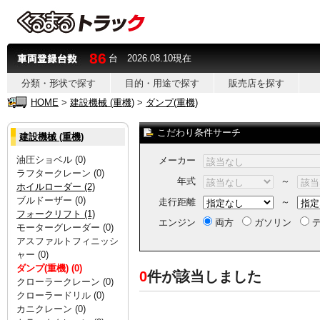
86
台 2026.08.10現在
分類・形状で探す
目的・用途で探す
販売店を探す
HOME
>
建設機械 (重機)
>
ダンプ(重機)
こだわり条件サーチ
建設機械 (重機)
油圧ショベル (0)
メーカー
ラフタークレーン (0)
年式
～
ホイルローダー (2)
ブルドーザー (0)
走行距離
～
フォークリフト (1)
エンジン
両方
ガソリン
デ
モーターグレーダー (0)
アスファルトフィニッシ
ャー (0)
ダンプ(重機) (0)
0
件が該当しました
クローラークレーン (0)
クローラードリル (0)
カニクレーン (0)